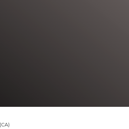
Déclaratio
de
confidentia
(CA)
 (CA)