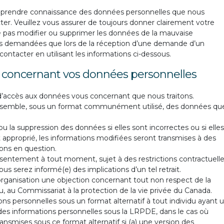
ez prendre connaissance des données personnelles que nous
ter. Veuillez vous assurer de toujours donner clairement votre
e pas modifier ou supprimer les données de la mauvaise
ns demandées que lors de la réception d’une demande d’un
ntacter en utilisant les informations ci-dessous.
nts concernant vos données personnelles
accès aux données vous concernant que nous traitons.
semble, sous un format communément utilisé, des données qu
 la suppression des données si elles sont incorrectes ou si elles
t approprié, les informations modifiées seront transmises à des
ions en question.
onsentement à tout moment, sujet à des restrictions contractuell
ous serez informé(e) des implications d’un tel retrait.
 organisation une objection concernant tout non respect de la
u, au Commissariat à la protection de la vie privée du Canada.
ns personnelles sous un format alternatif à tout individu ayant 
à des informations personnelles sous la LRPDE, dans le cas où
ransmises sous ce format alternatif si (a) une version des