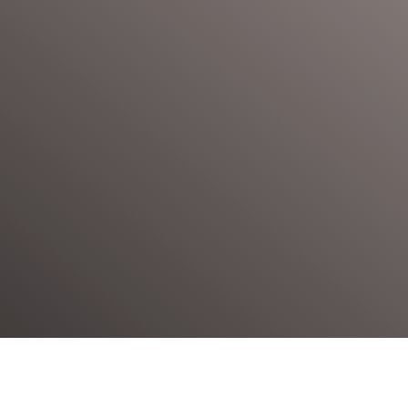
n
lité