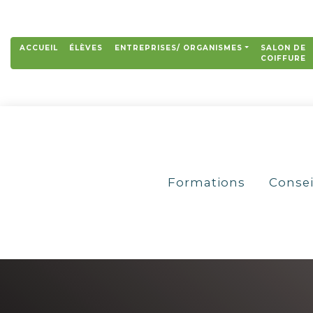
ACCUEIL
ÉLÈVES
ENTREPRISES/ ORGANISMES
SALON DE
COIFFURE
Formations
Consei