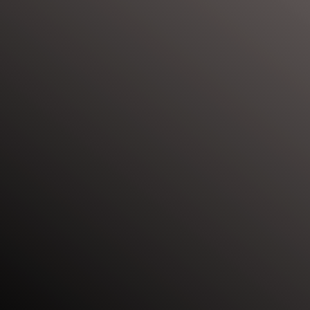
citoyen
canadien),
comment
faire
pour
m’inscrire
à
un
programme
de